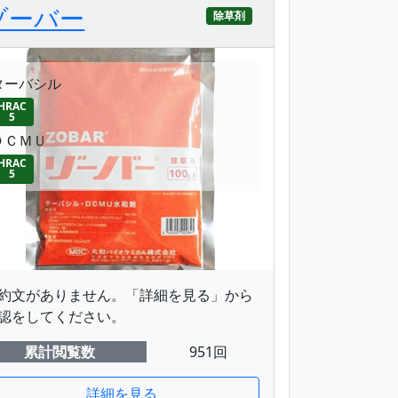
ゾーバー
除草剤
ターバシル
HRAC
5
ＤＣＭＵ
HRAC
5
約文がありません。「詳細を見る」から
認をしてください。
累計閲覧数
951回
詳細を見る