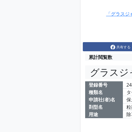
「グラスジ
共有する
累計閲覧数
グラスジ
登録番号
24
種類名
タ
申請社(者)名
保
剤型名
粒
用途
除