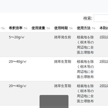
検索:
希釈倍率
使用液量
使用時期
使用方法
本剤
5〜20g/㎡
雑草発生前
植栽地を除
2回
く樹木等の
周辺地に全
面土壌散布
20〜40g/㎡
雑草生育期
植栽地を除
2回
く樹木等の
周辺地に全
面土壌散布
20〜40g/㎡
雑草生育期
植栽地を除
2回
く樹木等の
周辺地に全
面土壌散布