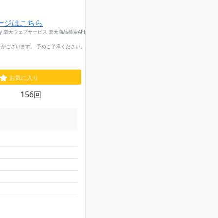
ージはこちら
by 楽天ウェブサービス 楽天商品検索API
がございます。 予めご了承ください。
お気に入り
156回