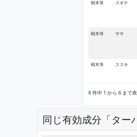
樹木等
スギナ
樹木等
ササ
樹木等
ススキ
6 件中 1 から 6 まで
同じ有効成分「ター