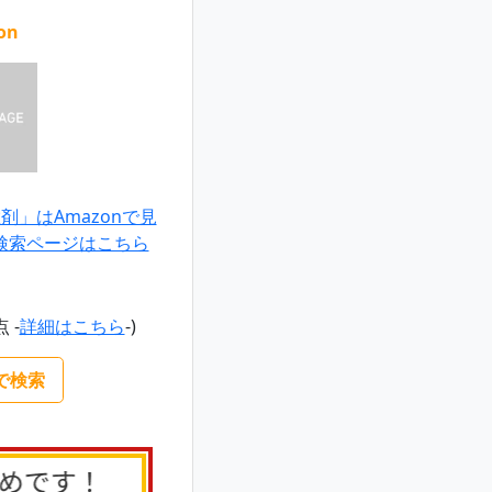
on
」はAmazonで見
検索ページはこちら
点 -
詳細はこちら
-)
nで検索