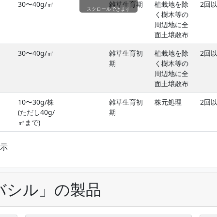
30〜40g/㎡
雑草生育期
植栽地を除
2回
スクロールできます
く樹木等の
周辺地に全
面土壌散布
30〜40g/㎡
雑草生育初
植栽地を除
2回
期
く樹木等の
周辺地に全
面土壌散布
10〜30g/株
雑草生育初
株元処理
2回
(ただし40g/
期
㎡まで)
表示
バシル」の製品