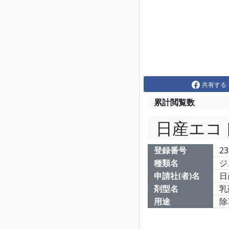
共有する
累計閲覧数
日産エコ
登録番号
23
種類名
ジ
申請社(者)名
日
剤型名
乳
用途
除