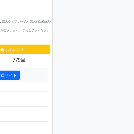
by 楽天ウェブサービス 楽天商品検索API
がございます。 予めご了承ください。
お気に入り
779回
公式サイト