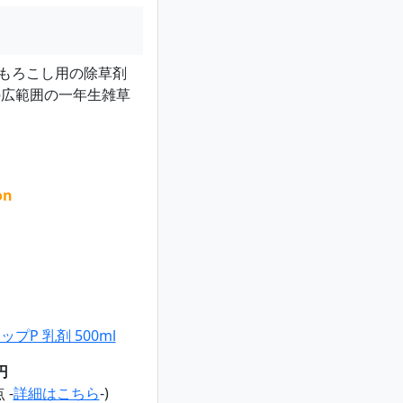
もろこし用の除草剤
の広範囲の一年生雑草
on
プP 乳剤 500ml
円
 -
詳細はこちら
-)