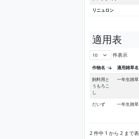
リニュロン
適用表
件表示
作物名
適用雑草名
飼料用と
一年生雑草
うもろこ
し
だいず
一年生雑草
2 件中 1 から 2 まで