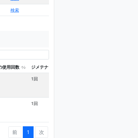
検索
の使用回数
ジメテナミド及びジメテナミドＰを含む使用回数
1回
1回
前
1
次