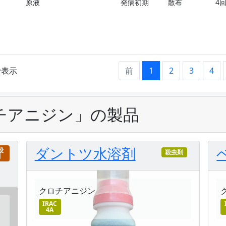
原液
発病初期
散布
4
まで表示
前
1
2
3
4
チアニジン」の製品
ダントツ水溶剤
殺
殺虫剤
剤
クロチアニジン
IRAC
4A