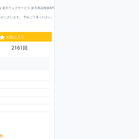
by 楽天ウェブサービス 楽天商品検索API
がございます。 予めご了承ください。
お気に入り
2161回
n