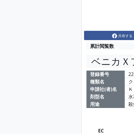
共有する
累計閲覧数
ベニカＸ
登録番号
22
種類名
ク
申請社(者)名
Ｋ
剤型名
水
用途
殺
EC