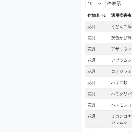
件表示
作物名
適用病害虫
花月
うどんこ病
花月
灰色かび病
花月
アザミウマ
花月
アブラムシ
花月
コナジラミ
花月
ハダニ類
花月
ハモグリバ
花月
ハスモンヨ
花月
ミカンコナ
ガラムシ