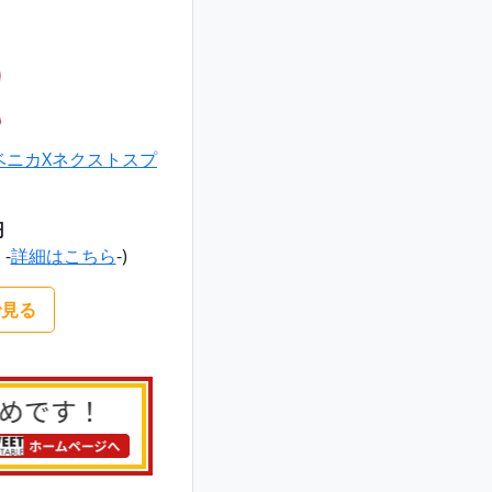
 ベニカXネクストスプ
円
 -
詳細はこちら
-)
で見る