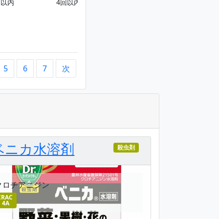
回以内
4回以内
6回以内
5
6
7
次
ベニカ水溶剤
殺虫剤
クロチアニジン
IRAC
4A