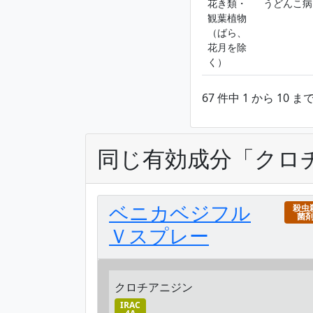
花き類・
うどんこ病
観葉植物
（ばら、
花月を除
く）
67 件中 1 から 10 
同じ有効成分「クロ
ベニカベジフル
殺虫
菌
Ｖスプレー
クロチアニジン
IRAC