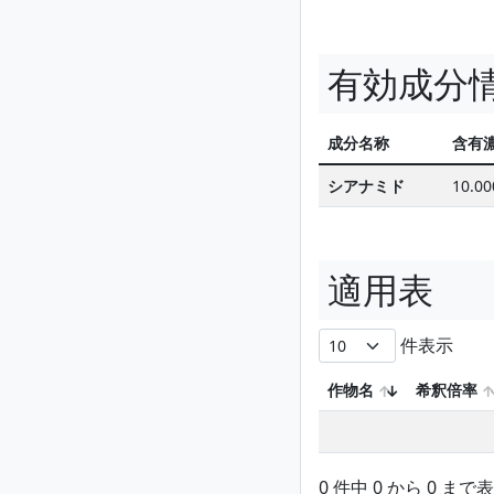
有効成分
成分名称
含有
シアナミド
10.0
適用表
件表示
作物名
希釈倍率
0 件中 0 から 0 まで