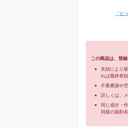
「ヒ
この商品は、登録
失効により
れば最終有
不要農薬や
詳しくは、
同じ成分・
同様の薬剤