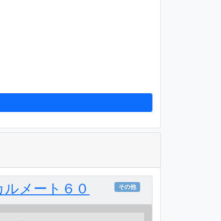
カルメート６０
その他