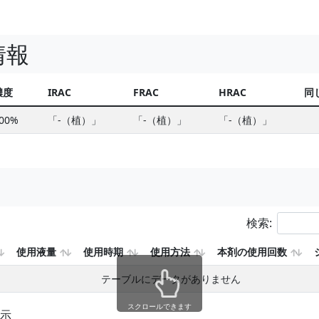
情報
濃度
IRAC
FRAC
HRAC
同
000%
「-（植）」
「-（植）」
「-（植）」
検索:
使用液量
使用時期
使用方法
本剤の使用回数
テーブルにデータがありません
スクロールできます
表示