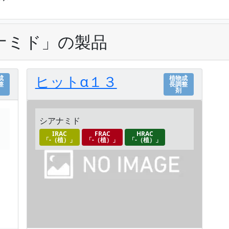
ナミド」の製品
ヒットα１３
成
植物成
整
長調整
剤
シアナミド
IRAC
FRAC
HRAC
「-（植）」
「-（植）」
「-（植）」