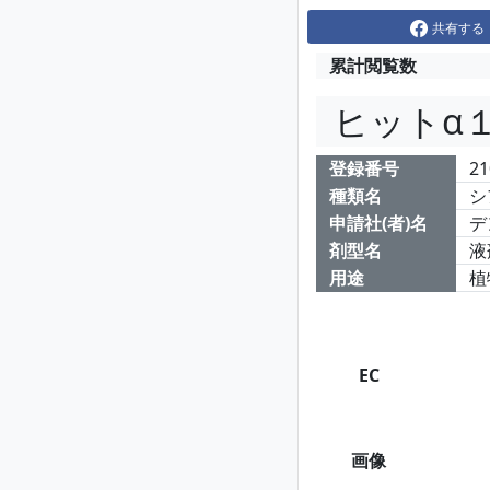
共有する
累計閲覧数
ヒットα
登録番号
21
種類名
シ
申請社(者)名
デ
剤型名
液
用途
植
EC
画像