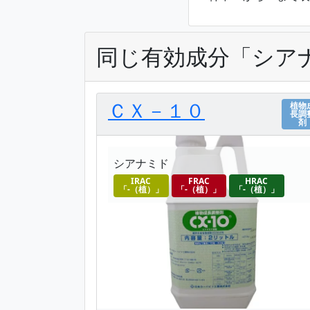
同じ有効成分「シア
ＣＸ－１０
植物
長調
剤
シアナミド
IRAC
FRAC
HRAC
「-（植）」
「-（植）」
「-（植）」