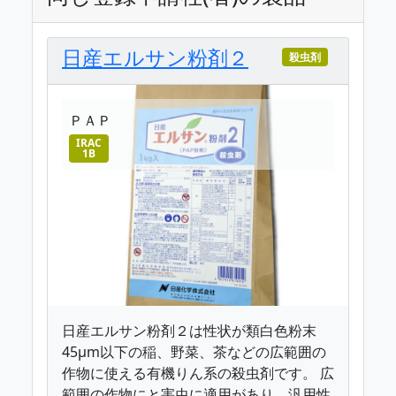
日産エルサン粉剤２
殺虫剤
ＰＡＰ
IRAC
1B
日産エルサン粉剤２は性状が類白色粉末
45μm以下の稲、野菜、茶などの広範囲の
作物に使える有機りん系の殺虫剤です。 広
範囲の作物にと害虫に適用があり、汎用性