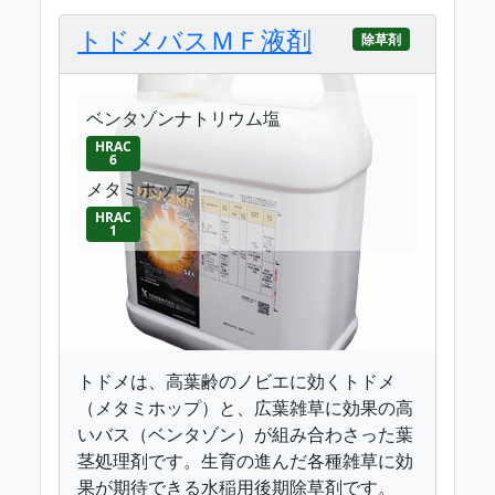
トドメバスＭＦ液剤
除草剤
ベンタゾンナトリウム塩
HRAC
6
メタミホップ
HRAC
1
トドメは、高葉齢のノビエに効くトドメ
（メタミホップ）と、広葉雑草に効果の高
いバス（ベンタゾン）が組み合わさった葉
茎処理剤です。生育の進んだ各種雑草に効
果が期待できる水稲用後期除草剤です。