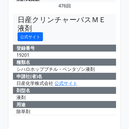
476回
日産クリンチャーバスＭＥ
液剤
公式サイト
登録番号
19201
種類名
シハロホップブチル・ベンタゾン液剤
申請社(者)名
日産化学株式会社
公式サイト
剤型名
液剤
用途
除草剤