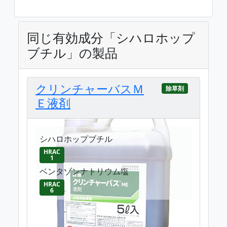
同じ有効成分「シハロホップ
ブチル」の製品
クリンチャーバスＭ
除草剤
Ｅ液剤
シハロホップブチル
HRAC
1
ベンタゾンナトリウム塩
HRAC
6