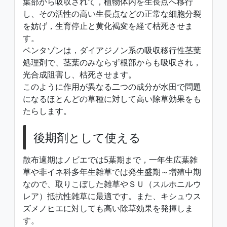
葉部から吸収されて，植物体内を生長点へ移行
し、その活性の高い生長点などの正常な細胞分裂
を妨げ，生育停止と黄化褐変を経て枯死させま
す。
ベンタゾンは，ダイアジノン系の吸収移行性茎葉
処理剤で、茎葉のみならず根部からも吸収され，
光合成阻害し、枯死させます。
このように作用が異なる二つの成分が水田で問題
になるほとんどの草種に対して高い除草効果をも
たらします。
後期剤として使える
散布適期はノビエでは5葉期まで，一年生広葉雑
草や非イネ科多年生雑草では発生盛期～増殖中期
なので、取りこぼした雑草やＳＵ（スルホニルウ
レア）抵抗性雑草に最適です。また、キシュウス
ズメノヒエに対しても高い除草効果を発揮しま
す。