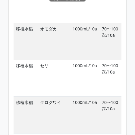
期
穫
で
移植水稲
オモダカ
1000mL/10a
70〜100
移
㍑/10a
日
期
穫
で
移植水稲
セリ
1000mL/10a
70〜100
移
㍑/10a
日
期
穫
で
移植水稲
クログワイ
1000mL/10a
70〜100
移
㍑/10a
日
期
穫
で