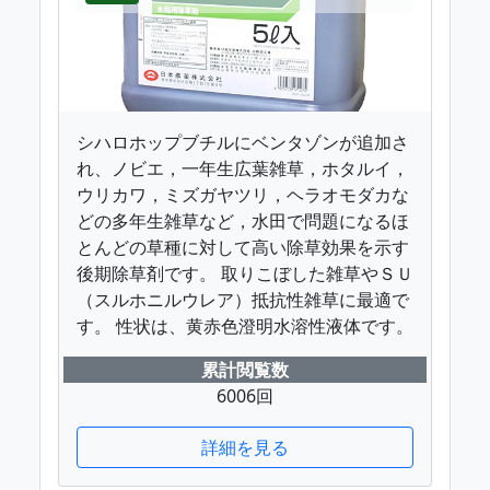
シハロホップブチルにベンタゾンが追加さ
れ、ノビエ，一年生広葉雑草，ホタルイ，
ウリカワ，ミズガヤツリ，ヘラオモダカな
どの多年生雑草など，水田で問題になるほ
とんどの草種に対して高い除草効果を示す
後期除草剤です。 取りこぼした雑草やＳＵ
（スルホニルウレア）抵抗性雑草に最適で
す。 性状は、黄赤色澄明水溶性液体です。
累計閲覧数
6006回
詳細を見る