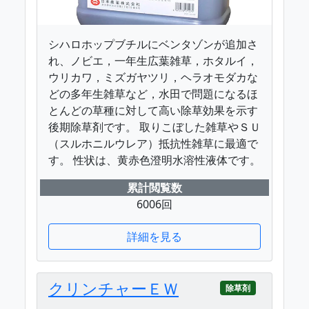
シハロホップブチルにベンタゾンが追加さ
れ、ノビエ，一年生広葉雑草，ホタルイ，
ウリカワ，ミズガヤツリ，ヘラオモダカな
どの多年生雑草など，水田で問題になるほ
とんどの草種に対して高い除草効果を示す
後期除草剤です。 取りこぼした雑草やＳＵ
（スルホニルウレア）抵抗性雑草に最適で
す。 性状は、黄赤色澄明水溶性液体です。
累計閲覧数
6006回
詳細を見る
クリンチャーＥＷ
除草剤