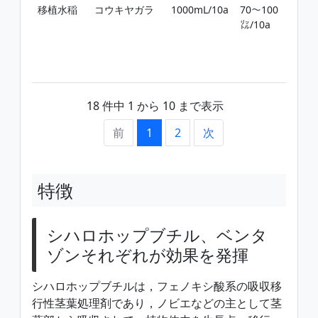
移植水稲
コウキヤガラ
1000mL/10a
70〜100
移
㍑/10a
日
期
穫
で
18 件中 1 から 10 まで表示
前
1
2
次
特徴
シハロホップブチル、ベンタ
ゾンそれぞれが効果を発揮
シハロホップブチルは，フェノキシ酸系の吸収移
行性茎葉処理剤であり，ノビエなどの主として茎