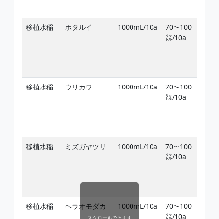
で
移植水稲
ホタルイ
1000mL/10a
70〜100
移
㍑/10a
日
期
穫
で
移植水稲
ウリカワ
1000mL/10a
70〜100
移
㍑/10a
日
期
穫
で
移植水稲
ミズガヤツリ
1000mL/10a
70〜100
移
㍑/10a
日
期
穫
で
移植水稲
ヘラオモダカ
1000mL/10a
70〜100
移
㍑/10a
日
スクロールできます