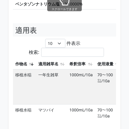
ベンタゾンナトリウム塩
20.0000%
6
スクロールできます
適用表
件表示
検索:
作物名
適用雑草名
希釈倍率
使用液量
使
移植水稲
一年生雑草
1000mL/10a
70〜100
移
㍑/10a
日
期
穫
で
移植水稲
マツバイ
1000mL/10a
70〜100
移
㍑/10a
日
期
穫