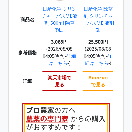
日産化学 クリン
日産化学 除草
チャーバスME液
剤 クリンチャ
商品名
剤 500ml 除草
ーバスME 液剤
剤…
5L
3,068円
25,500円
(2026/08/08
(2026/08/08
参考価格
04:05時点 -
詳細
04:05時点 -
詳
はこちら
-)
細はこちら
-)
楽天市場で
Amazon
詳細
見る
で見る