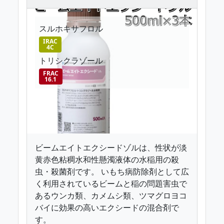
スルホキサフロル
IRAC
4C
トリシクラゾール
FRAC
16.1
ビームエイトエクシードゾルは、性状が淡
黄赤色粘稠水和性懸濁液体の水稲用の殺
虫・殺菌剤です。 いもち病防除剤として広
く利用されているビームと稲の問題害虫で
あるウンカ類、カメムシ類、ツマグロヨコ
バイに効果の高いエクシードの混合剤で
す。