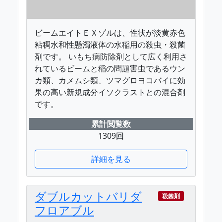
ビームエイトＥＸゾルは、性状が淡黄赤色
粘稠水和性懸濁液体の水稲用の殺虫・殺菌
剤です。 いもち病防除剤として広く利用さ
れているビームと稲の問題害虫であるウン
カ類、カメムシ類、ツマグロヨコバイに効
果の高い新規成分イソクラストとの混合剤
です。
累計閲覧数
1309回
詳細を見る
ダブルカットバリダ
殺菌剤
フロアブル