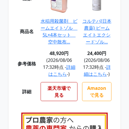
水稲用殺菌剤 ビ
コルテバ(日本
ームエイトゾル
農薬) ビーム
商品名
5L×4本セット
エイトエクシ
空中散布…
ードゾル…
48,920円
24,400円
(2026/08/06
(2026/08/06
参考価格
17:32時点 -
詳細
17:32時点 -
詳
はこちら
-)
細はこちら
-)
楽天市場で
Amazon
詳細
見る
で見る