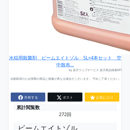
水稲用殺菌剤 ビームエイトゾル 5L×4本セット 空
中散布…
by 楽天ウェブサービス 楽天商品検索API
自動取得のため実際の商品と画像が異なる場合がございます。 予めご了承ください。
共有する
ポスト
お気に入り
累計閲覧数
272回
ビームエイトゾル