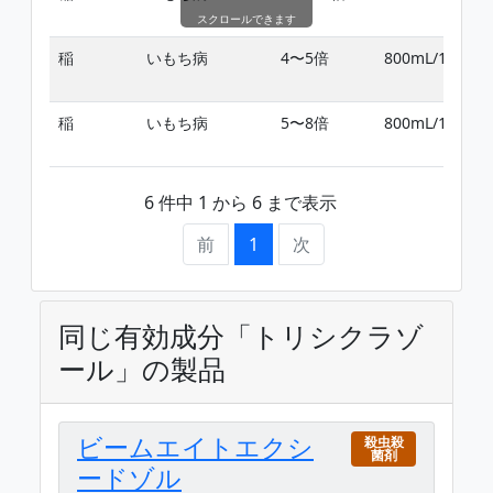
スクロールできます
稲
いもち病
4〜5倍
800mL/10a
稲
いもち病
5〜8倍
800mL/10a
6 件中 1 から 6 まで表示
前
1
次
同じ有効成分「トリシクラゾ
ール」の製品
ビームエイトエクシ
殺虫殺
菌剤
ードゾル