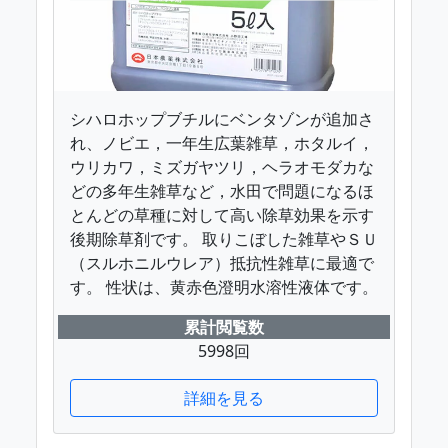
シハロホップブチルにベンタゾンが追加さ
れ、ノビエ，一年生広葉雑草，ホタルイ，
ウリカワ，ミズガヤツリ，ヘラオモダカな
どの多年生雑草など，水田で問題になるほ
とんどの草種に対して高い除草効果を示す
後期除草剤です。 取りこぼした雑草やＳＵ
（スルホニルウレア）抵抗性雑草に最適で
す。 性状は、黄赤色澄明水溶性液体です。
累計閲覧数
5998回
詳細を見る