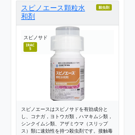
スピノエース顆粒水
殺虫剤
和剤
スピノサド
IRAC
5
スピノエースはスピノサドを有効成分と
し、コナガ，ヨトウガ類，ハマキムシ類，
シンクイムシ類、アザミウマ（スリップ
ス）類に速効性を持つ殺虫剤です。接触毒