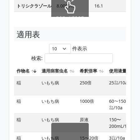
トリシクラゾール
8.0000%
16.1
スクロールできます
適用表
件表示
検索:
作物名
適用病害虫名
希釈倍率
使用液量
稲
いもち病
250倍
25㍑/10a
稲
いもち病
1000倍
60〜150
㍑/10a
稲
いもち病
原液
150〜
200mL/10a
稲
いもち病
15〜20倍
3㍑/10a