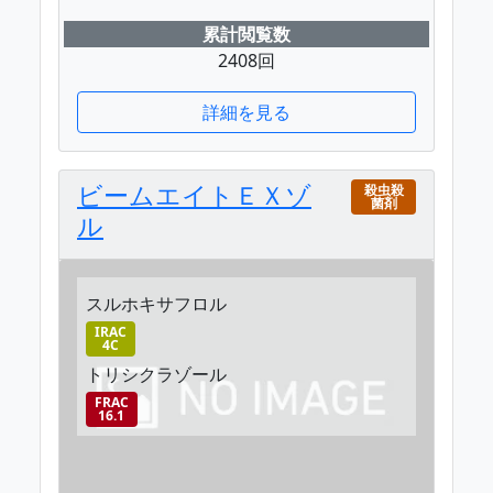
累計閲覧数
2408回
詳細を見る
ビームエイトＥＸゾ
殺虫殺
菌剤
ル
スルホキサフロル
IRAC
4C
トリシクラゾール
FRAC
16.1