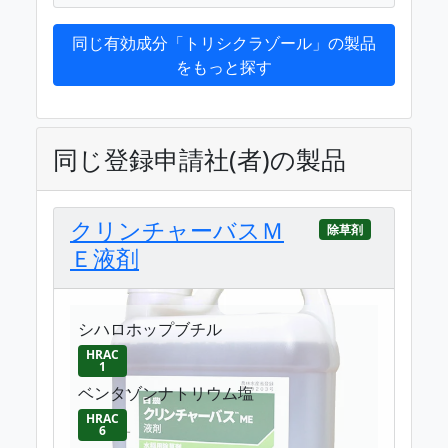
同じ有効成分「トリシクラゾール」の製品
をもっと探す
同じ登録申請社(者)の製品
クリンチャーバスＭ
除草剤
Ｅ液剤
シハロホップブチル
HRAC
1
ベンタゾンナトリウム塩
HRAC
6