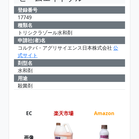
登録番号
17749
種類名
トリシクラゾール水和剤
申請社(者)名
コルテバ・アグリサイエンス日本株式会社
公
式サイト
剤型名
水和剤
用途
殺菌剤
EC
楽天市場
Amazon
画像