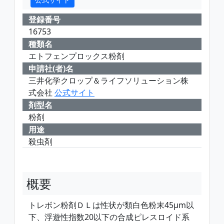
登録番号
16753
種類名
エトフェンプロックス粉剤
申請社(者)名
三井化学クロップ＆ライフソリューション株
式会社
公式サイト
剤型名
粉剤
用途
殺虫剤
概要
トレボン粉剤ＤＬは性状が類白色粉末45μm以
下、浮遊性指数20以下の合成ピレスロイド系