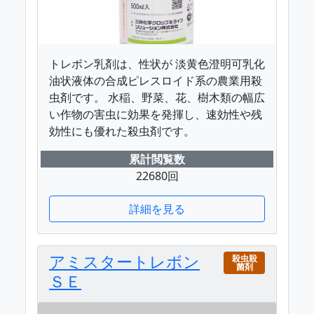
トレボン乳剤は、性状が 淡黄色澄明可乳化
油状液体の合成ピレスロイド系の農業用殺
虫剤です。 水稲、野菜、花、樹木類の幅広
い作物の害虫に効果を発揮し、速効性や残
効性にも優れた殺虫剤です。
累計閲覧数
22680回
詳細を見る
アミスタートレボン
殺虫殺
菌剤
ＳＥ