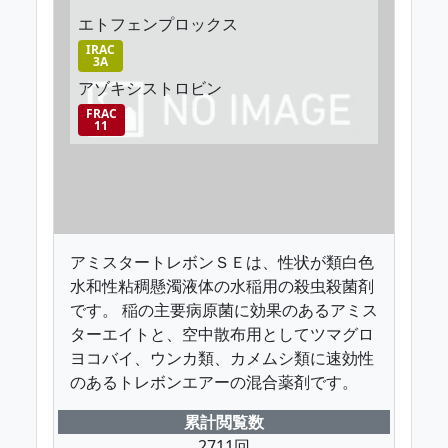
エトフェンプロックス
IRAC
3A
アゾキシストロビン
FRAC
11
アミスタートレボンＳＥは、性状が類白色
水和性粘稠懸濁液体の水稲用の殺虫殺菌剤
です。 稲の主要病原菌に効果のあるアミス
ターエイトと、空中散布用としてツマグロ
ヨコバイ、ウンカ類、カメムシ類に速効性
のあるトレボンエアーの混合薬剤です。
累計閲覧数
2711回