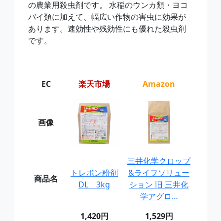
の農業用殺虫剤です。 水稲のウンカ類・ヨコ
バイ類に加えて、幅広い作物の害虫に効果が
あります。速効性や残効性にも優れた殺虫剤
です。
EC
楽天市場
Amazon
画像
三井化学クロップ
トレボン粉剤
&ライフソリュー
商品名
DL 3kg
ション 旧 三井化
学アグロ…
1,420円
1,529円