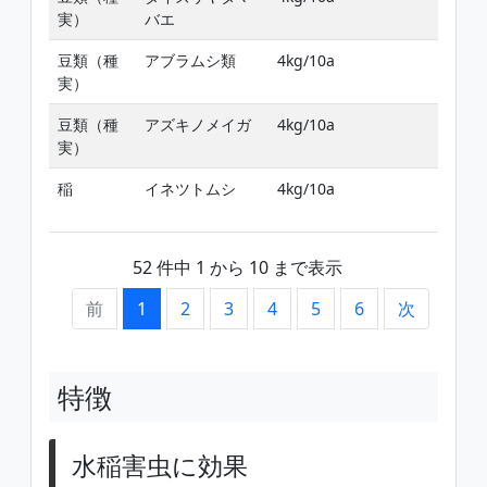
実）
バエ
豆類（種
アブラムシ類
4kg/10a
実）
豆類（種
アズキノメイガ
4kg/10a
実）
稲
イネツトムシ
4kg/10a
52 件中 1 から 10 まで表示
前
1
2
3
4
5
6
次
特徴
水稲害虫に効果