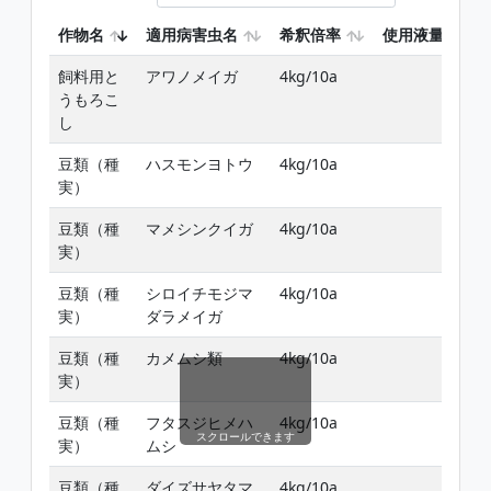
作物名
適用病害虫名
希釈倍率
使用液量
飼料用と
アワノメイガ
4kg/10a
うもろこ
し
豆類（種
ハスモンヨトウ
4kg/10a
実）
豆類（種
マメシンクイガ
4kg/10a
実）
豆類（種
シロイチモジマ
4kg/10a
実）
ダラメイガ
豆類（種
カメムシ類
4kg/10a
実）
豆類（種
フタスジヒメハ
4kg/10a
スクロールできます
実）
ムシ
豆類（種
ダイズサヤタマ
4kg/10a