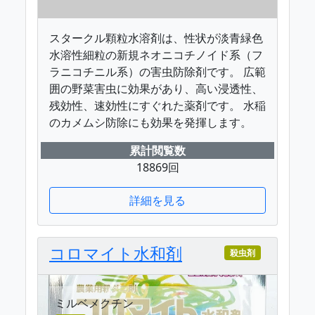
スタークル顆粒水溶剤は、性状が淡青緑色
水溶性細粒の新規ネオニコチノイド系（フ
ラニコチニル系）の害虫防除剤です。 広範
囲の野菜害虫に効果があり、高い浸透性、
残効性、速効性にすぐれた薬剤です。 水稲
のカメムシ防除にも効果を発揮します。
累計閲覧数
18869回
詳細を見る
コロマイト水和剤
殺虫剤
ミルベメクチン