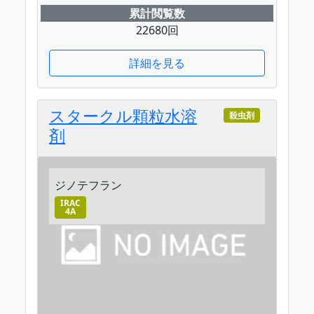
累計閲覧数
22680回
詳細を見る
スタークル顆粒水溶
殺虫剤
剤
ジノテフラン
IRAC
4A