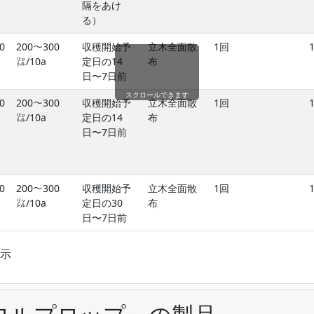
隔をあけ
る）
0
200〜300
収穫開始予
立木全面散
1回
㍑/10a
定日の14
布
日〜7日前
スクロールできます
0
200〜300
収穫開始予
立木全面散
1回
㍑/10a
定日の14
布
日〜7日前
0
200〜300
収穫開始予
立木全面散
1回
㍑/10a
定日の30
布
日〜7日前
表示