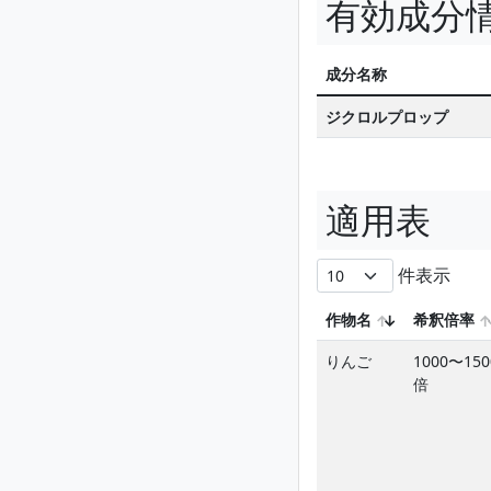
有効成分
成分名称
ジクロルプロップ
適用表
件表示
作物名
希釈倍率
りんご
1000〜150
倍