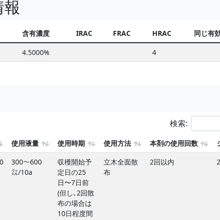
情報
含有濃度
IRAC
FRAC
HRAC
同じ有
4.5000%
4
検索:
使用液量
使用時期
使用方法
本剤の使用回数
0
300〜600
収穫開始予
立木全面散
2回以内
㍑/10a
定日の25
布
日〜7日前
(但し､2回散
布の場合は
10日程度間