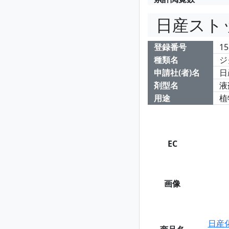
日産スト
登録番号
15
種類名
ジ
申請社(者)名
日
剤型名
液
用途
植
EC
画像
日産