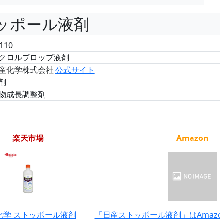
ッポール液剤
110
クロルプロップ液剤
産化学株式会社
公式サイト
剤
物成長調整剤
楽天市場
Amazon
化学 ストッポール液剤
「日産ストッポール液剤」はAmaz