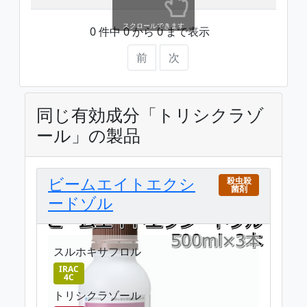
スクロールできます
0 件中 0 から 0 まで表示
前
次
同じ有効成分「トリシクラゾ
ール」の製品
ビームエイトエクシ
殺虫殺
菌剤
ードゾル
スルホキサフロル
IRAC
4C
トリシクラゾール