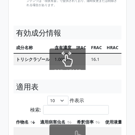
ンテンツは「現状有姿」で提供されており、随時変更または削除さ
れる場合があります。
有効成分情報
成分名称
含有濃度
IRAC
FRAC
HRAC
同じ
トリシクラゾール
1.0000%
16.1
スクロールできます
適用表
件表示
検索:
作物名
適用病害虫名
希釈倍率
使用液量
テ