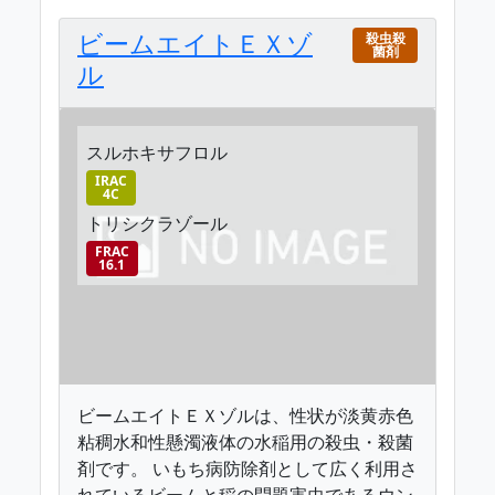
ビームエイトＥＸゾ
殺虫殺
菌剤
ル
スルホキサフロル
IRAC
4C
トリシクラゾール
FRAC
16.1
ビームエイトＥＸゾルは、性状が淡黄赤色
粘稠水和性懸濁液体の水稲用の殺虫・殺菌
剤です。 いもち病防除剤として広く利用さ
れているビームと稲の問題害虫であるウン