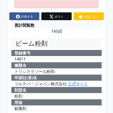
共有する
ポスト
お気に入り
累計閲覧数
145回
ビーム粉剤
登録番号
14811
種類名
トリシクラゾール粉剤
申請社(者)名
コルテバ・ジャパン株式会社
公式サイト
剤型名
粉剤
用途
殺菌剤