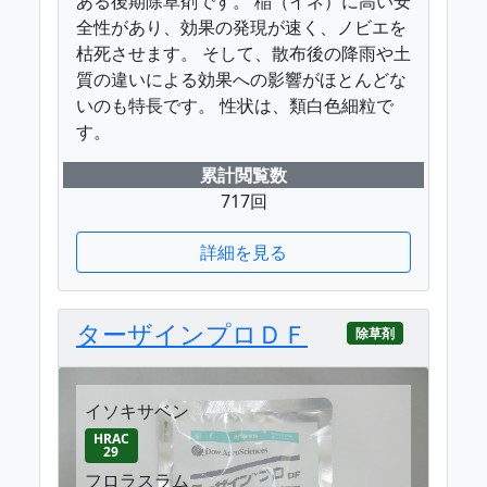
ある後期除草剤です。 稲（イネ）に高い安
全性があり、効果の発現が速く、ノビエを
枯死させます。 そして、散布後の降雨や土
質の違いによる効果への影響がほとんどな
いのも特長です。 性状は、類白色細粒で
す。
累計閲覧数
717回
詳細を見る
ターザインプロＤＦ
除草剤
イソキサベン
HRAC
29
フロラスラム