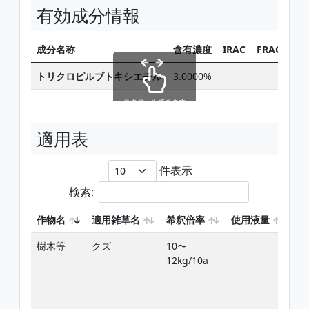
有効成分情報
成分名称
含有濃度
IRAC
FRAC
HR
トリクロピルブトキシエチル
3.0000%
4
スクロールできます
適用表
件表示
検索:
作物名
適用雑草名
希釈倍率
使用液量
使
樹木等
クズ
10〜
雑
12kg/10a
葉
生