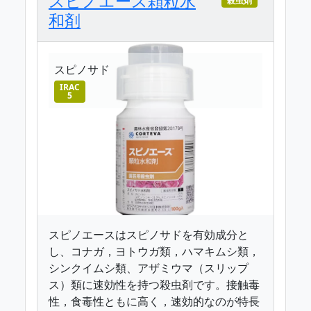
スピノエース顆粒水
殺虫剤
和剤
スピノサド
IRAC
5
スピノエースはスピノサドを有効成分と
し、コナガ，ヨトウガ類，ハマキムシ類，
シンクイムシ類、アザミウマ（スリップ
ス）類に速効性を持つ殺虫剤です。接触毒
性，食毒性ともに高く，速効的なのが特長