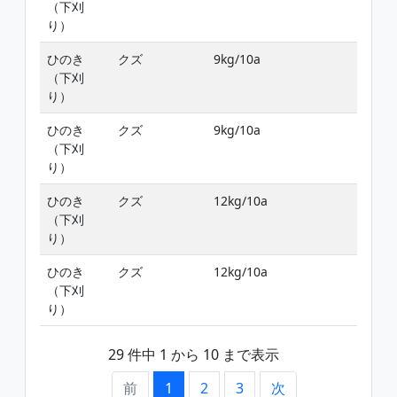
（下刈
葉
り）
生
ひのき
クズ
9kg/10a
雑
（下刈
葉
り）
生
ひのき
クズ
9kg/10a
雑
（下刈
葉
り）
生
ひのき
クズ
12kg/10a
雑
（下刈
葉
り）
生
ひのき
クズ
12kg/10a
雑
（下刈
葉
り）
生
29 件中 1 から 10 まで表示
前
1
2
3
次