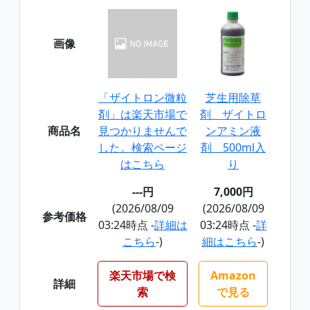
画像
「ザイトロン微粒
芝生用除草
剤」は楽天市場で
剤 ザイトロ
商品名
見つかりませんで
ンアミン液
した。検索ページ
剤 500ml入
はこちら
り
---円
7,000円
(2026/08/09
(2026/08/09
参考価格
03:24時点 -
詳細は
03:24時点 -
詳
こちら
-)
細はこちら
-)
楽天市場で検
Amazon
詳細
索
で見る