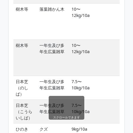
樹木等
落葉雑かん木
10〜
雑
12kg/10a
葉
生
樹木等
一年生及び多
10〜
雑
年生広葉雑草
12kg/10a
葉
生
日本芝
一年生及び多
7.5〜
雑
（のし
年生広葉雑草
10kg/10a
期
ば）
期
日本芝
一年生及び多
7.5〜
雑
（こうら
年生広葉雑草
10kg/10a
期
いしば）
期
スクロールできます
ひのき
クズ
9kg/10a
雑