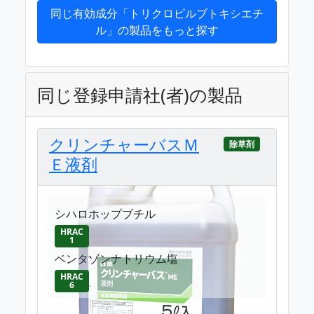
同じ有効成分「トリクロピルブトキシエチ
ル」の製品をもっと探す
同じ登録申請社(者)の製品
クリンチャーバスＭ
除草剤
Ｅ液剤
シハロホップブチル
HRAC
1
ベンタゾンナトリウム塩
HRAC
6