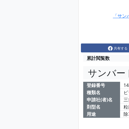
「サン
共有する
累計閲覧数
サンバー
登録番号
14
種類名
ピ
申請社(者)名
三
剤型名
粒
用途
除