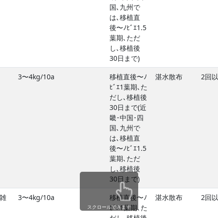
国､九州で
は､移植直
後〜ﾉﾋﾞｴ1.5
葉期､ただ
し､移植後
30日まで)
3〜4kg/10a
移植直後〜ﾉ
湛水散布
2回
ﾋﾞｴ1葉期､た
だし､移植後
30日まで(近
畿･中国･四
国､九州で
は､移植直
後〜ﾉﾋﾞｴ1.5
葉期､ただ
し､移植後
30日まで)
雑
3〜4kg/10a
移植直後〜ﾉ
湛水散布
2回
ﾋﾞｴ1葉期､た
スクロールできます
だし､移植後