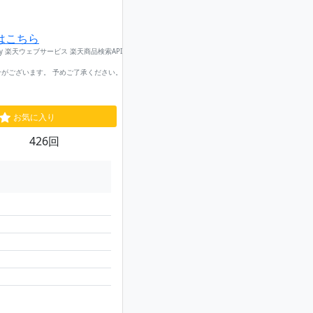
はこちら
by 楽天ウェブサービス 楽天商品検索API
がございます。 予めご了承ください。
お気に入り
426回