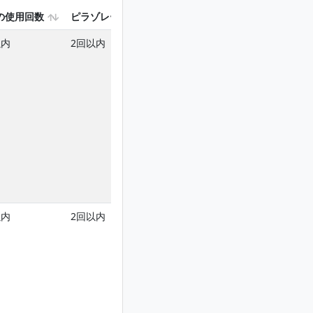
の使用回数
ピラゾレートを含む使用回数
以内
2回以内
以内
2回以内