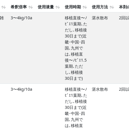
希釈倍率
使用液量
使用時期
使用方法
本剤
雑
3〜4kg/10a
移植直後〜ﾉ
湛水散布
2回
ﾋﾞｴ1葉期､た
だし､移植後
30日まで(近
畿･中国･四
国､九州で
は､移植直
後〜ﾉﾋﾞｴ1.5
葉期､ただ
し､移植後
30日まで)
3〜4kg/10a
移植直後〜ﾉ
湛水散布
2回
ﾋﾞｴ1葉期､た
だし､移植後
30日まで(近
畿･中国･四
国､九州で
は､移植直